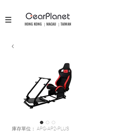
HONG KONG ｜MACAU ｜TAIWAN
庫存單位： APG-AP2-PLUS