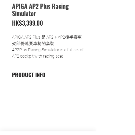
APIGA AP2 Plus Racing
Simulator
價
HK$3,399.00
格
APIGA AP2 Plus 是 AP2 + AP2後半賽車
架部份連賽車椅的套裝
AP2Plus Racing Simulator is a full set of
AP2 cockpit with racing seat
PRODUCT INFO
安裝於 APIGA AP2 前摺賽車架上
強化鋼車架 - 採用高強化物料，穩定
堅固，全台灣制造進口
專業賽車桶椅 - 採用真實賽車桶椅，
備有全黑/紅黑仿皮，以及全黑麂皮
可供選擇
可調較座椅 - 附有座椅滑軌，可前後
移動座椅，椅背斜度亦可調較，全