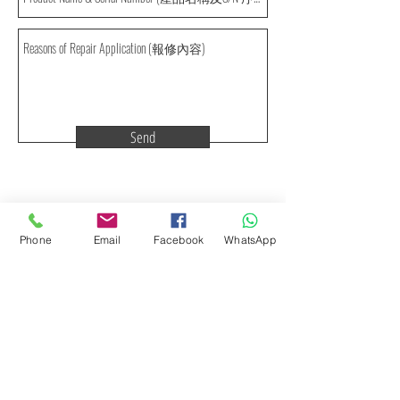
Send
報修程序及注意事項 :
1. 請填寫正確內容
Phone
Email
Facebook
WhatsApp
2. 報修申請完成後，客戶將可於24小時內 (不含例
假日) 收到報修確認信
3. 如未收到報修確認信，請致電本公司
(03-
3676713)
作確認
4. 請將 RMA 號碼填寫於產品外箱上，寄回給我們
維修