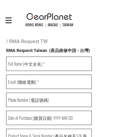
HONG KONG ｜MACAU ｜TAIWAN
/ RMA Request TW
RMA Request Taiwan (產品維修申請 - 台灣)