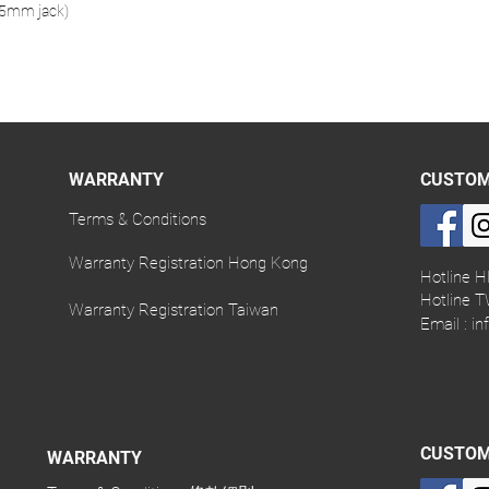
5mm jack)
WARRANTY
CUSTOM
Terms & Conditions
Warranty Registration Hong Kong
Hotline H
Hotline T
Warranty Registration Taiwan
Email :
in
CUSTOM
WARRANTY