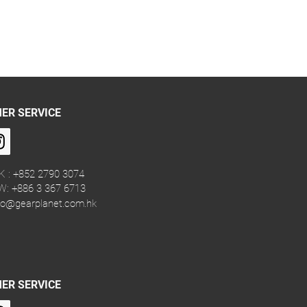
ER SERVICE
K : +852 2790 3074
W: +886 3 367 6713
fo@gearplanet.com.hk
ER SERVICE