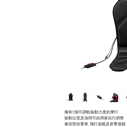
擁有8個可調較振動力度的摩打
振動位置及強弱可由用家自行調整
兼容部份賽車, 飛行遊戲及射擊遊戲