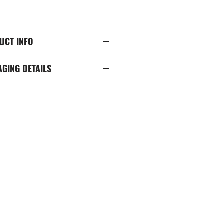
CT INFO
擁有
8
個可調較振動力度的摩打
ING DETAILS
微調要震動的位置及強弱力度
行遊戲及射擊遊戲
(
遊戲名單可見官方
e : 67 x 13 x 45 cm
ension: 44 x 6 x 113 cm
電腦椅
,
電競椅
,
遊戲賽車椅及飛行遊
控制器或遊戲耳機的
3.5mm
插口方
XT LEVEL RACING®️ HFS
軟件
,
以
ox Series X|S
，電腦及兼容
switch
 / 330lbs
結至
官方網站