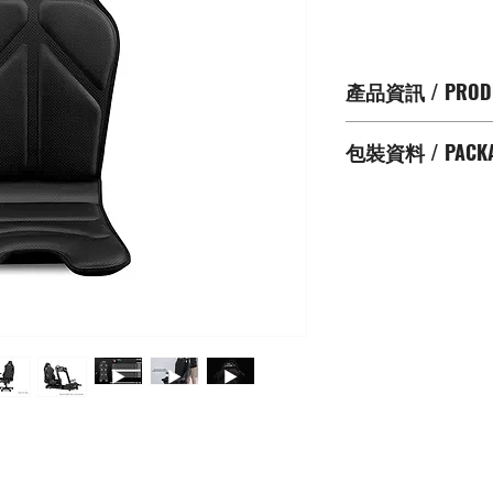
格
產品資訊 / PRODU
HF8
電玩動感坐墊
包裝資料 / PACKAG
於電玩遊戲中安排
兼容部份賽車
,
飛
包裝盒大小 / Box Set Siz
網頁
LINK)
產品尺寸 / Product Dim
適合巿面上大部份
重量 / Weight : 3.3 kg
戲座椅
遊戲機用戶需透過
可使用
電腦用戶需下載
NE
USB
隨插即玩
支援
PS5/PS4*
，
Xb
最高支援體重: 150kg
支援遊戲名單: 鏈