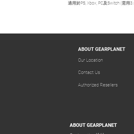
適用於PS, Xbox, PC及Switch (需用3.
ABOUT GEARPLANET
Our Location
Contact Us
Authorized Resellers
ABOUT GEARPLANET
ABOUT GEARPLANET