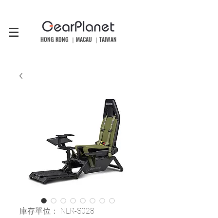
HONG KONG ｜MACAU ｜TAIWAN
庫存單位： NLR-S028