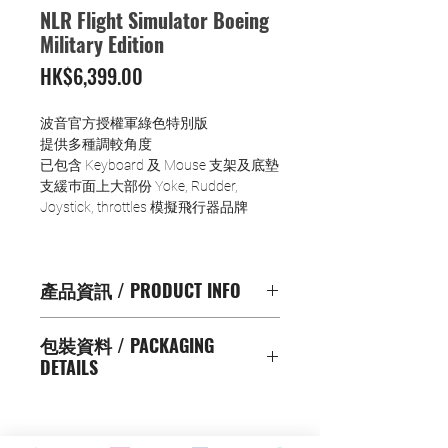
NLR Flight Simulator Boeing
Military Edition
價
HK$6,399.00
格
波音官方授權軍綠色特別版
提供多種調較角度
已包含 Keyboard 及 Mouse 支架及底墊
支緩巿面上大部份 Yoke, Rudder,
Joystick, throttles 模擬飛行器品牌
產品資訊 / PRODUCT INFO
波音官方授權軍綠色特別版
包裝資料 / PACKAGING
專業模擬飛行架提供最佳的飛行體
DETAILS
驗
適合一般模擬飛行 / 戰鬥攻擊 / 民航
產品尺寸 / Product Dimensions : 153
飛行 / 太空探索的模擬飛行體驗
cm L X 99cm W X 122cm H
包含 Keyboard 及Mouse 支架及底
包裝大小 / Size : L 100cm x W 54cm x